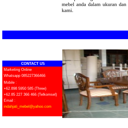
mebel anda dalam ukuran dan 
kami.
CONTACT US
Marketing Online
Whatsapp 085227366466
Mobile :
+62.898 5950 585 (Three)
+62.85 227 366 466 (Telkomsel)
Email :
indahjati_mebel@yahoo.com