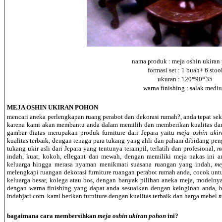
nama produk : meja oshin ukiran
formasi set : 1 buah+ 6 stoo
ukuran : 120*90*35
warna finishing : salak medi
MEJA OSHIN UKIRAN POHON
mencari aneka perlengkapan ruang perabot dan dekorasi rumah?, anda tepat sek
karena kami akan membantu anda dalam memilih dan memberikan kualitas dan 
gambar diatas merupakan produk furniture dari Jepara yaitu
meja oshin uki
kualitas terbaik, dengan tenaga para tukang yang ahli dan paham dibidang pe
tukang ukir asli dari Jepara yang tentunya terampil, terlatih dan profesional,
m
indah, kuat, kokoh, ellegant dan mewah, dengan memiliki meja nakas ini 
keluarga hingga merasa nyaman menikmati suasana ruangan yang indah,
me
melengkapi ruangan dekorasi furniture ruangan perabot rumah anda, cocok untu
keluarga besar, kolega atau bos, dengan banyak pilihan aneka meja, modelny
dengan warna finishing yang dapat anda sesuaikan dengan keinginan anda, b
indahjati.com. kami berikan furniture dengan kualitas terbaik dan harga mebel
m
bagaimana cara membersihkan
meja oshin ukiran pohon
ini?