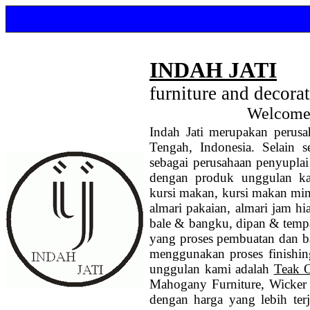
INDAH JATI
furniture and decora
Welcome 
Indah Jati merupakan perusa
Tengah, Indonesia. Selain s
sebagai perusahaan penyupla
dengan produk unggulan 
kursi makan
, kursi makan min
almari pakaian, almari jam hia
bale & bangku, dipan & tempat 
yang proses pembuatan dan ba
menggunakan proses finishin
unggulan kami adalah
Teak O
Mahogany Furniture, Wicker F
dengan harga yang lebih te