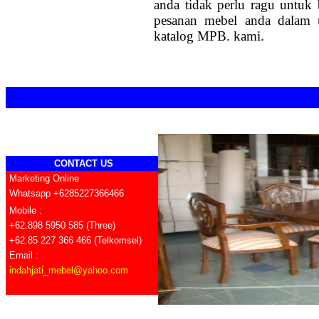
anda tidak perlu ragu untuk 
pesanan mebel anda dalam u
katalog MPB. kami.
CONTACT US
Marketing Online
Whatsapp +6285227366466
Mobile :
+62.898 5950 585 (Three)
+62.85 227 366 466 (Telkomsel)
Email :
indahjati_mebel@yahoo.com